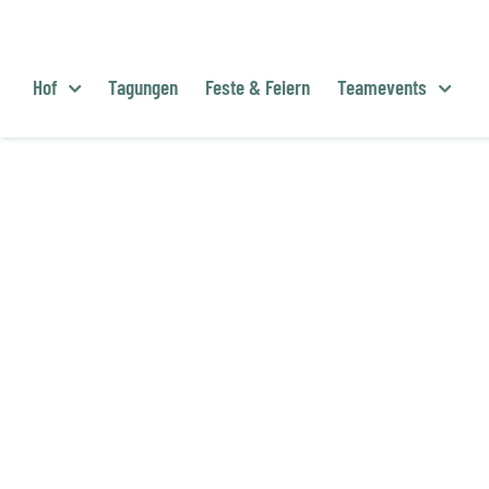
Zum
Inhalt
springen
Hof
Tagungen
Feste & Feiern
Teamevents