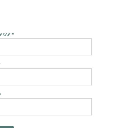
esse *
*
e