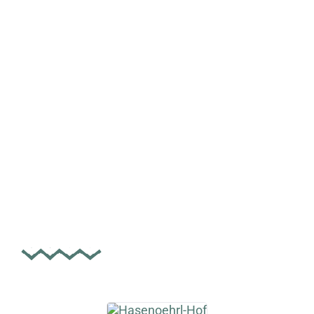
weiß wie
der Hase läuft!