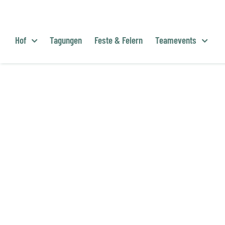
Zum
Inhalt
springen
Hof
Tagungen
Feste & Feiern
Teamevents