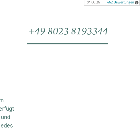
+49 8023 8193344
im
erfügt
t und
 jedes