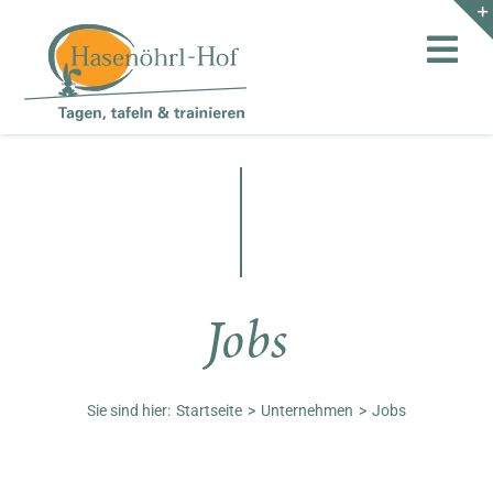
Zum
Inhalt
Toggl
springen
Navig
Hof
Teambuilding
Hasenalm
Jobs
Unternehmen
Shop
Sie sind hier:
Startseite
Unternehmen
Jobs
Anfahrt / Kontakt