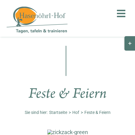
Zum
Inhalt
Toggl
springen
Navig
Togg
Hof
Slid
Bar
Teambuilding
Are
Hasenalm
Feste & Feiern
Unternehmen
Shop
Sie sind hier:
Startseite
Hof
Feste & Feiern
Anfahrt / Kontakt