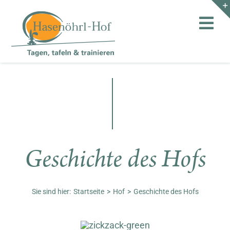
Zum
Inhalt
Toggl
springen
Navig
Hof
Teambuilding
Hasenalm
Geschichte des Hofs
Unternehmen
Shop
Sie sind hier:
Startseite
Hof
Geschichte des Hofs
Anfahrt / Kontakt