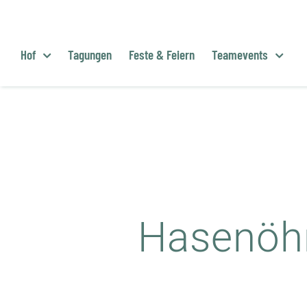
Zum
Inhalt
springen
Hof
Tagungen
Feste & Feiern
Teamevents
Hasenöhr