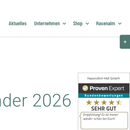
Aktuelles
Unternehmen
Shop
Hasenalm
Togg
Slid
Bar
Are
nder 2026