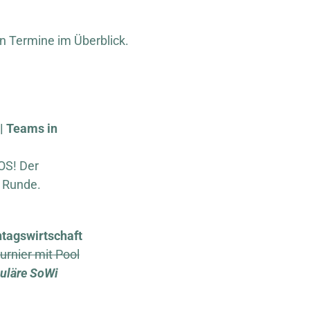
n Termine im Überblick.
| Teams in
OS! Der
. Runde.
ntagswirtschaft
urnier mit Pool
guläre SoWi