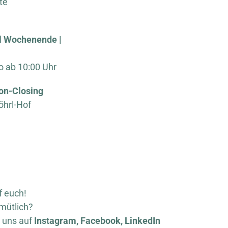
te
l Wochenende |
o ab 10:00 Uhr
son-Closing
hrl-Hof
f euch!
mütlich?
t uns auf
Instagram,
Facebook,
LinkedIn