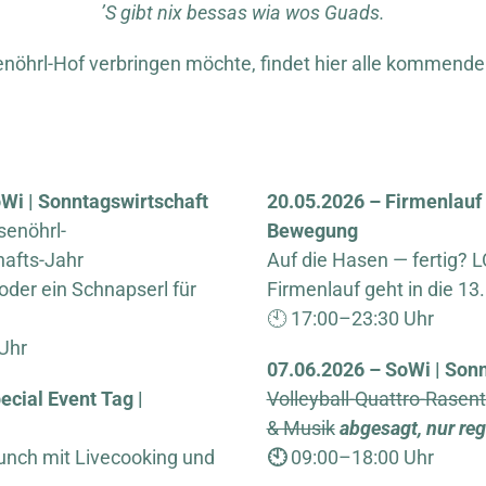
’S gibt nix bessas wia wos Guads.
öhrl-Hof verbringen möchte, findet hier alle kommende
Wi | Sonntagswirtschaft
20.05.2026 – Firmenlauf 
senöhrl-
Bewegung
afts-Jahr
Auf die Hasen — fertig? L
 oder ein Schnapserl für
Firmenlauf geht in die 13
🕙 17:00–23:30 Uhr
Uhr
07.06.2026 – SoWi | Son
ecial Event Tag |
Volleyball-Quattro-Rasent
& Musik
abgesagt, nur re
runch mit Livecooking und
🕙
09:00–18:00 Uhr