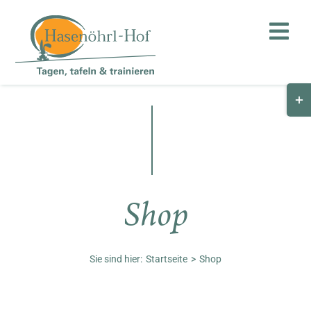
Zum
Inhalt
Toggl
springen
Navig
Togg
Hof
Slid
Bar
Teambuilding
Are
Hasenalm
Shop
Unternehmen
Shop
Sie sind hier:
Startseite
Shop
Anfahrt / Kontakt