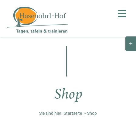
Zum
Inhalt
Toggl
springen
Navig
Togg
Hof
Slid
Bar
Teambuilding
Are
Hasenalm
Shop
Unternehmen
Shop
Sie sind hier:
Startseite
Shop
Anfahrt / Kontakt