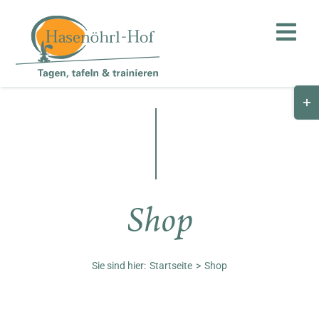
Zum
Inhalt
Togg
springen
Navi
Togg
Hof
Slid
Bar
Teambuilding
Are
Hasenalm
Shop
Unternehmen
Shop
Sie sind hier:
Startseite
Shop
Anfahrt / Kontakt