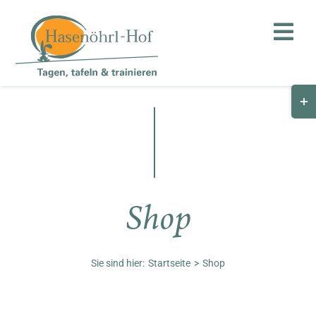
Zum
Inhalt
Toggl
springen
Navig
Togg
Hof
Slid
Bar
Teambuilding
Are
Hasenalm
Shop
Unternehmen
Shop
Sie sind hier:
Startseite
Shop
Anfahrt / Kontakt