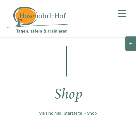
Zum
Inhalt
Togg
springen
Navi
Togg
Hof
Slid
Bar
Teambuilding
Are
Hasenalm
Shop
Unternehmen
Shop
Sie sind hier:
Startseite
Shop
Anfahrt / Kontakt