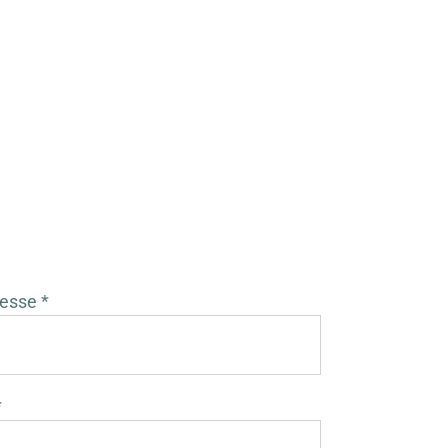
esse *
*