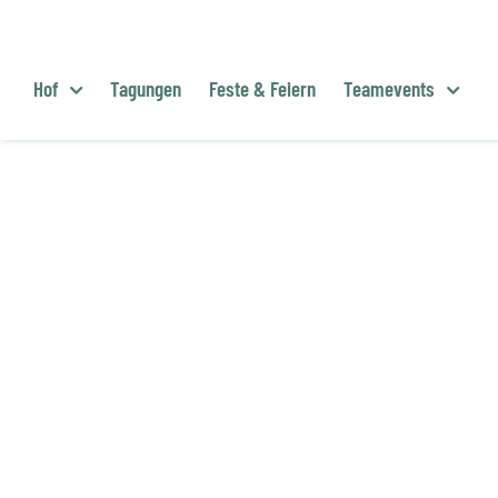
Zum
Inhalt
springen
Hof
Tagungen
Feste & Feiern
Teamevents