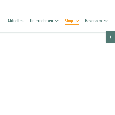
Aktuelles
Unternehmen
Shop
Hasenalm
Togg
Slid
Bar
Are