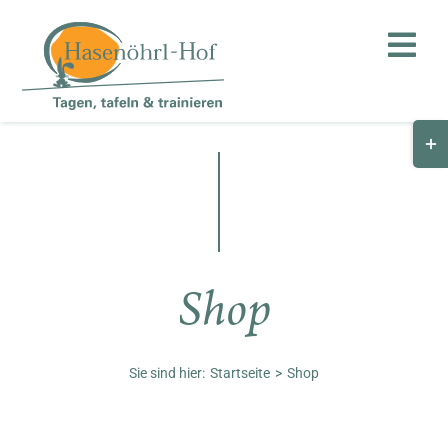
Zum
Inhalt
Toggl
springen
Navig
Togg
Hof
Slid
Bar
Teambuilding
Are
Hasenalm
Shop
Unternehmen
Shop
Sie sind hier:
Startseite
Shop
Anfahrt / Kontakt