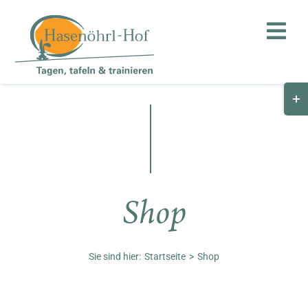
Zum
Inhalt
Toggl
springen
Navig
Togg
Hof
Slid
Bar
Teambuilding
Are
Hasenalm
Shop
Unternehmen
Shop
Sie sind hier:
Startseite
Shop
Anfahrt / Kontakt