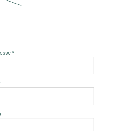
esse *
*
e