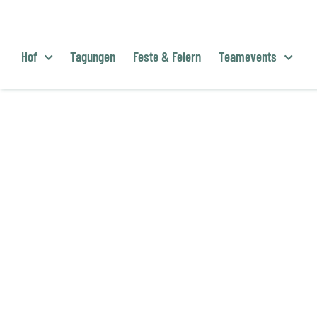
Zum
Inhalt
springen
Hof
Tagungen
Feste & Feiern
Teamevents