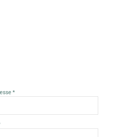
esse *
*