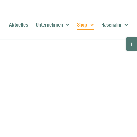
Aktuelles
Unternehmen
Shop
Hasenalm
Togg
Slid
Bar
Are