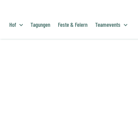
Zum
Inhalt
springen
Hof
Tagungen
Feste & Feiern
Teamevents