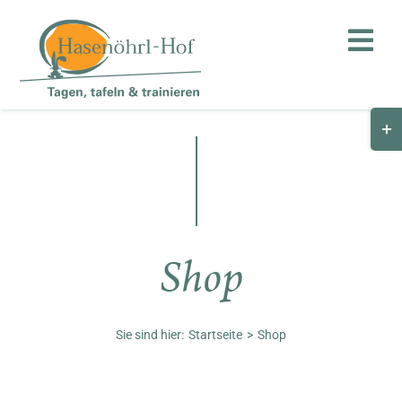
Zum
Inhalt
Toggl
springen
Navig
Togg
Hof
Slid
Bar
Teambuilding
Are
Hasenalm
Shop
Unternehmen
Shop
Sie sind hier:
Startseite
Shop
Anfahrt / Kontakt