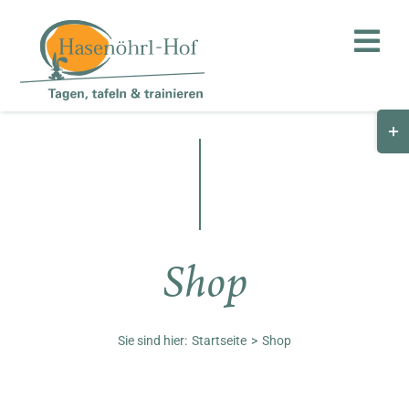
Zum
Inhalt
Togg
springen
Navi
Togg
Hof
Slid
Bar
Teambuilding
Are
Hasenalm
Shop
Unternehmen
Shop
Sie sind hier:
Startseite
Shop
Anfahrt / Kontakt