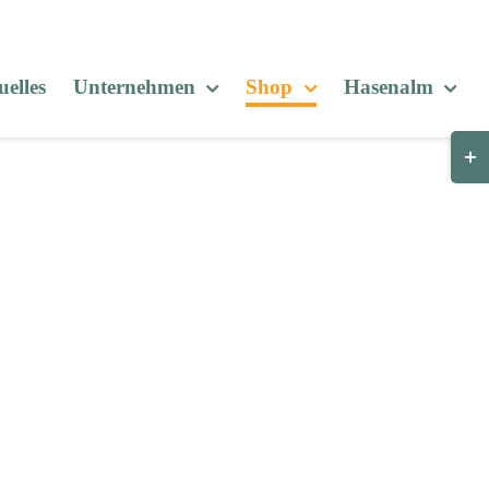
elles
Unternehmen
Shop
Hasenalm
Togg
Slid
Bar
Are