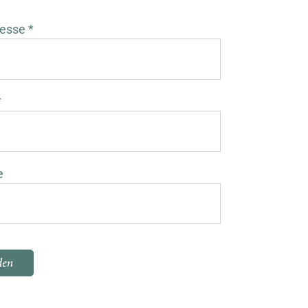
esse *
*
e
 dieses Feld leer.