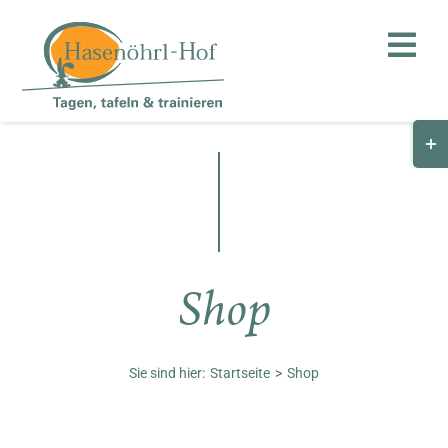
Zum
Inhalt
Toggl
springen
Navig
Togg
Hof
Slid
Bar
Teambuilding
Are
Hasenalm
Shop
Unternehmen
Shop
Sie sind hier:
Startseite
Shop
Anfahrt / Kontakt