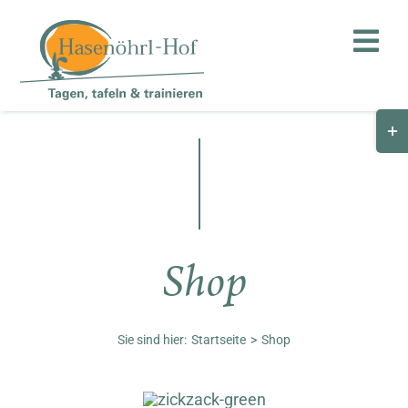
Zum
Inhalt
Toggl
springen
Navig
Togg
Hof
Slid
Bar
Teambuilding
Are
Hasenalm
Shop
Unternehmen
Shop
Sie sind hier:
Startseite
Shop
Anfahrt / Kontakt