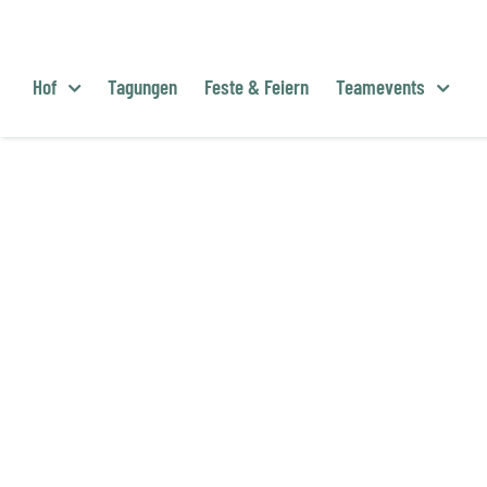
Zum
Inhalt
springen
Hof
Tagungen
Feste & Feiern
Teamevents