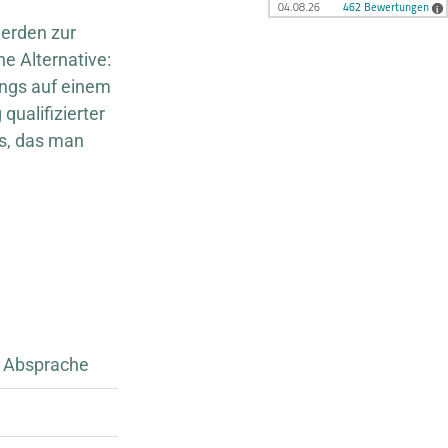
werden zur
he Alternative:
ings auf einem
qualifizierter
is, das man
h Absprache