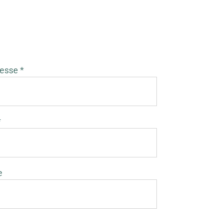
esse *
*
e