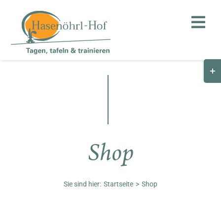
Zum
Inhalt
Toggl
springen
Navig
Togg
Hof
Slid
Bar
Teambuilding
Are
Hasenalm
Shop
Unternehmen
Shop
Sie sind hier:
Startseite
Shop
Anfahrt / Kontakt