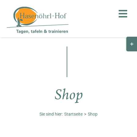
Zum
Inhalt
Toggl
springen
Navig
Togg
Hof
Slid
Bar
Teambuilding
Are
Hasenalm
Shop
Unternehmen
Shop
Sie sind hier:
Startseite
Shop
Anfahrt / Kontakt