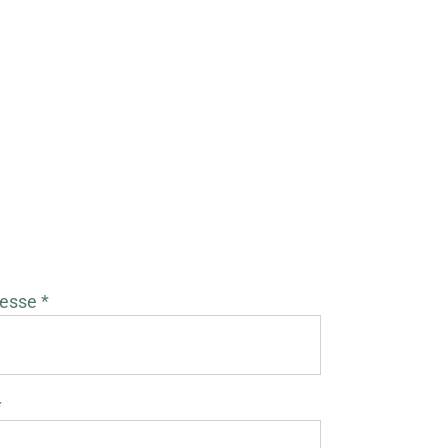
esse *
*