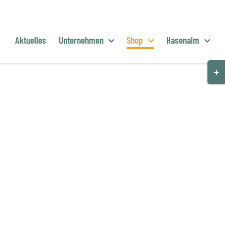
Aktuelles
Unternehmen
Shop
Hasenalm
Togg
Slid
Bar
Are