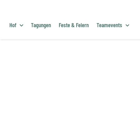
Zum
Inhalt
springen
Hof
Tagungen
Feste & Feiern
Teamevents