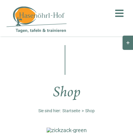
Zum
Inhalt
Toggl
springen
Navig
Togg
Hof
Slid
Bar
Teambuilding
Are
Hasenalm
Shop
Unternehmen
Shop
Sie sind hier:
Startseite
Shop
Anfahrt / Kontakt