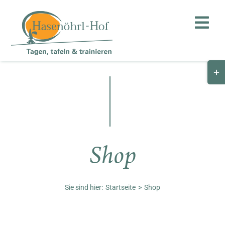
Zum
Inhalt
Togg
springen
Navi
Togg
Hof
Slid
Bar
Teambuilding
Are
Hasenalm
Shop
Unternehmen
Shop
Sie sind hier:
Startseite
Shop
Anfahrt / Kontakt