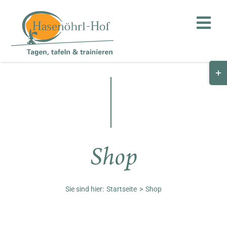
Zum
Inhalt
Toggl
springen
Navig
Togg
Hof
Slid
Bar
Teambuilding
Are
Hasenalm
Shop
Unternehmen
Shop
Sie sind hier:
Startseite
Shop
Anfahrt / Kontakt