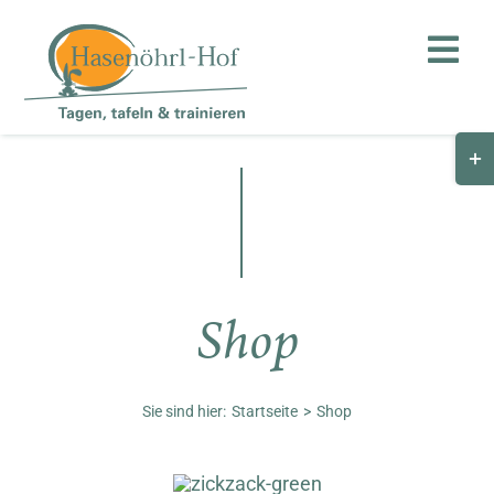
Zum
Inhalt
Toggl
springen
Navig
Togg
Hof
Slid
Bar
Teambuilding
Are
Hasenalm
Shop
Unternehmen
Shop
Sie sind hier:
Startseite
Shop
Anfahrt / Kontakt