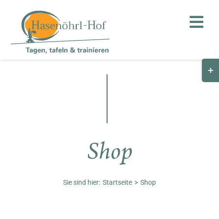
Zum
Inhalt
Toggl
springen
Navig
Togg
Hof
Slid
Bar
Teambuilding
Are
Hasenalm
Shop
Unternehmen
Shop
Sie sind hier:
Startseite
Shop
Anfahrt / Kontakt