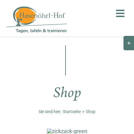
Zum
Inhalt
Toggl
springen
Navig
Togg
Hof
Slid
Bar
Teambuilding
Are
Hasenalm
Shop
Unternehmen
Shop
Sie sind hier:
Startseite
Shop
Anfahrt / Kontakt