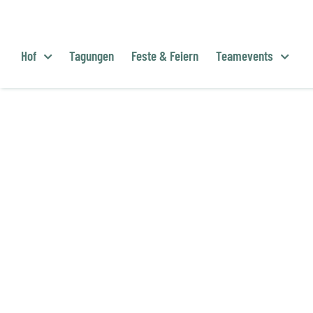
Zum
Inhalt
springen
Hof
Tagungen
Feste & Feiern
Teamevents