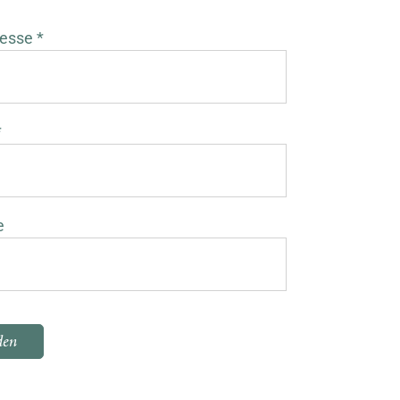
esse *
*
e
 dieses Feld leer.