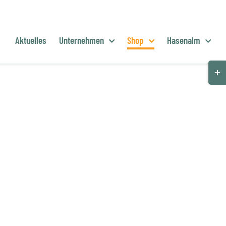
Aktuelles
Unternehmen
Shop
Hasenalm
Togg
Slid
Bar
Are