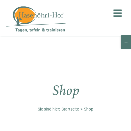
Zum
Inhalt
Togg
springen
Navi
Togg
Hof
Slid
Bar
Teambuilding
Are
Hasenalm
Shop
Unternehmen
Shop
Sie sind hier:
Startseite
Shop
Anfahrt / Kontakt