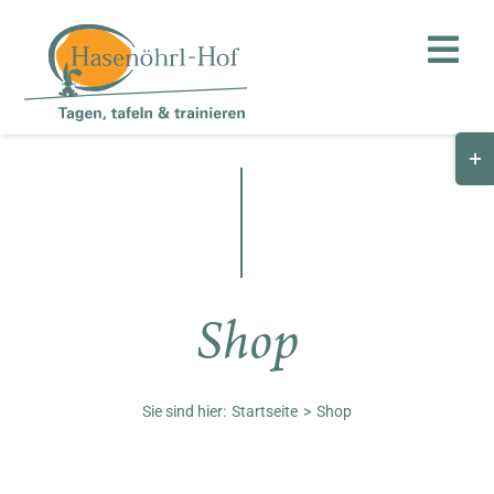
Zum
Inhalt
Toggl
springen
Navig
Togg
Hof
Slid
Bar
Teambuilding
Are
Hasenalm
Shop
Unternehmen
Shop
Sie sind hier:
Startseite
Shop
Anfahrt / Kontakt