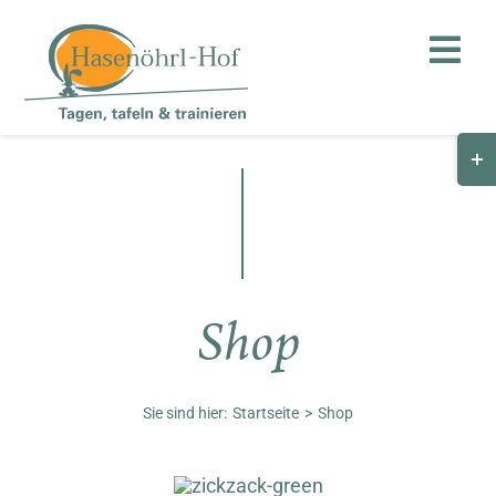
Zum
Inhalt
Togg
springen
Navi
Togg
Hof
Slid
Bar
Teambuilding
Are
Hasenalm
Shop
Unternehmen
Shop
Sie sind hier:
Startseite
Shop
Anfahrt / Kontakt