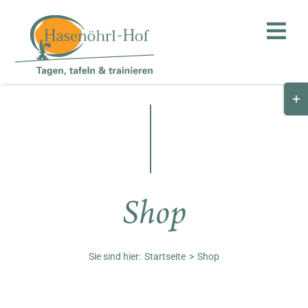
Zum
Inhalt
Toggl
springen
Navig
Togg
Hof
Slid
Bar
Teambuilding
Are
Hasenalm
Shop
Unternehmen
Shop
Sie sind hier:
Startseite
Shop
Anfahrt / Kontakt