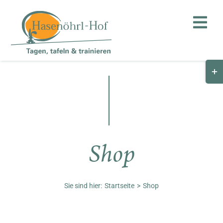
Zum
Inhalt
Togg
springen
Navi
Togg
Hof
Slid
Bar
Teambuilding
Are
Hasenalm
Shop
Unternehmen
Shop
Sie sind hier:
Startseite
Shop
Anfahrt / Kontakt