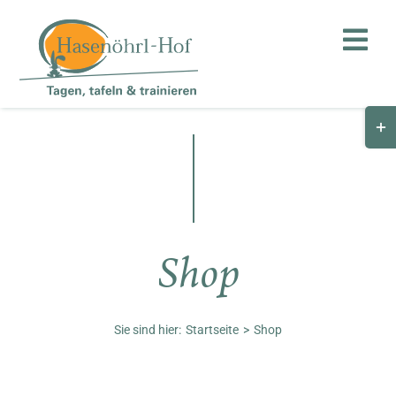
Zum
Inhalt
Toggl
springen
Navig
Togg
Hof
Slid
Bar
Teambuilding
Are
Hasenalm
Shop
Unternehmen
Shop
Sie sind hier:
Startseite
Shop
Anfahrt / Kontakt