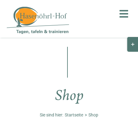
Zum
Inhalt
Toggl
springen
Navig
Togg
Hof
Slid
Bar
Teambuilding
Are
Hasenalm
Shop
Unternehmen
Shop
Sie sind hier:
Startseite
Shop
Anfahrt / Kontakt