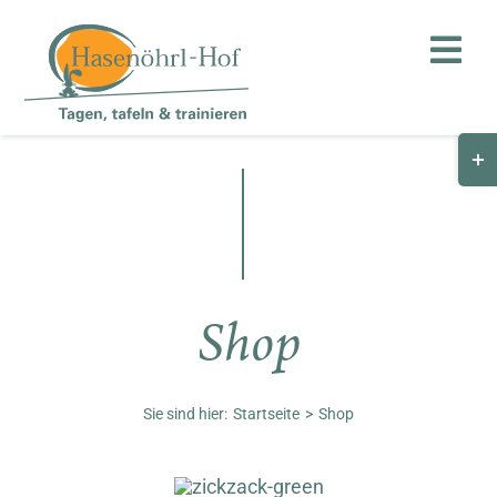
Zum
Inhalt
Toggl
springen
Navig
Togg
Hof
Slid
Bar
Teambuilding
Are
Hasenalm
Shop
Unternehmen
Shop
Sie sind hier:
Startseite
Shop
Anfahrt / Kontakt