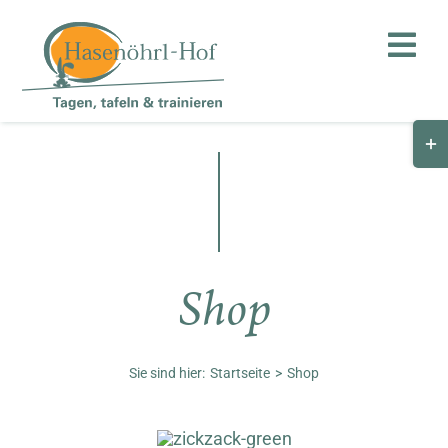
Zum
Inhalt
Toggl
springen
Navig
Togg
Hof
Slid
Bar
Teambuilding
Are
Hasenalm
Shop
Unternehmen
Shop
Sie sind hier:
Startseite
Shop
Anfahrt / Kontakt