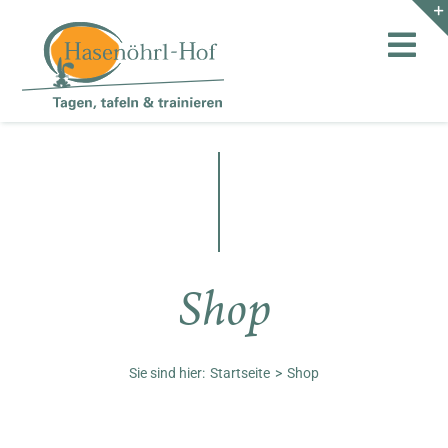
Zum
Inhalt
Togg
springen
Navi
Hof
Teambuilding
Hasenalm
Shop
Unternehmen
Shop
Sie sind hier:
Startseite
Shop
Anfahrt / Kontakt