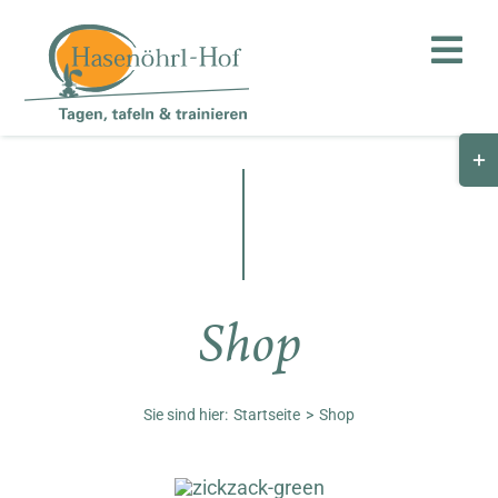
Zum
Inhalt
Toggl
springen
Navig
Togg
Hof
Slid
Bar
Teambuilding
Are
Hasenalm
Shop
Unternehmen
Shop
Sie sind hier:
Startseite
Shop
Anfahrt / Kontakt