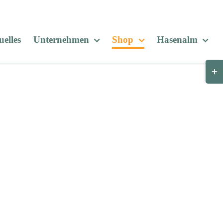
elles
Unternehmen
Shop
Hasenalm
Togg
Slid
Bar
Are