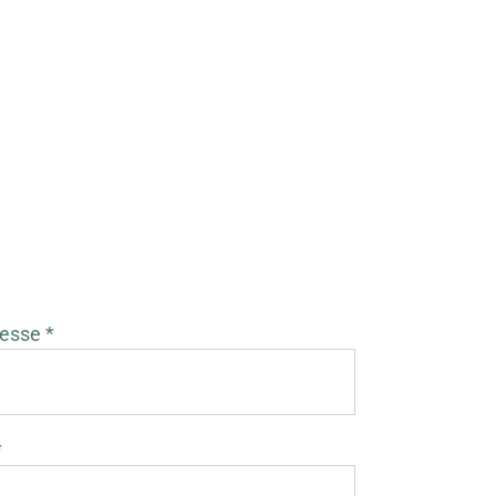
esse *
*