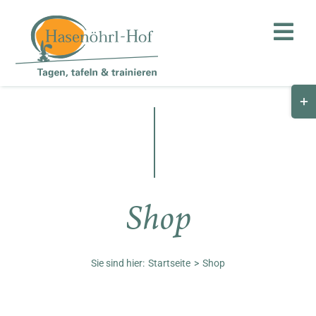
Zum
Inhalt
Toggl
springen
Navig
Togg
Hof
Slid
Bar
Teambuilding
Are
Hasenalm
Shop
Unternehmen
Shop
Sie sind hier:
Startseite
Shop
Anfahrt / Kontakt