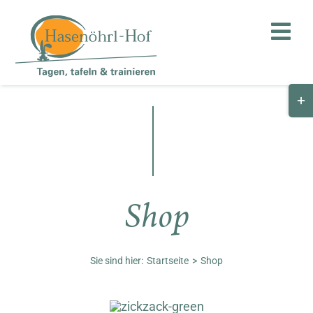
Zum
Inhalt
Toggl
springen
Navig
Togg
Hof
Slid
Bar
Teambuilding
Are
Hasenalm
Shop
Unternehmen
Shop
Sie sind hier:
Startseite
Shop
Anfahrt / Kontakt