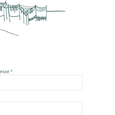
esse *
*