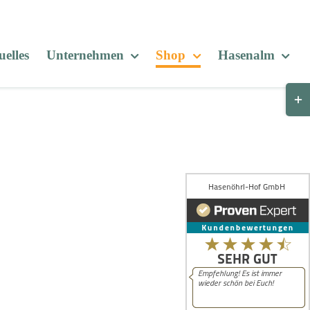
elles
Unternehmen
Shop
Hasenalm
Togg
Slid
Bar
Are