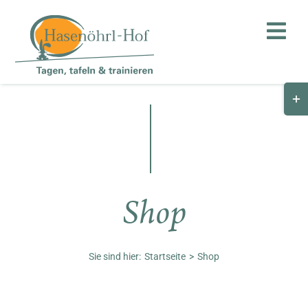
Zum
Inhalt
Toggl
springen
Navig
Togg
Hof
Slid
Bar
Teambuilding
Are
Hasenalm
Shop
Unternehmen
Shop
Sie sind hier:
Startseite
Shop
Anfahrt / Kontakt