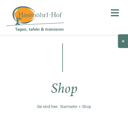
Zum
Inhalt
Togg
springen
Navi
Togg
Hof
Slid
Bar
Teambuilding
Are
Hasenalm
Shop
Unternehmen
Shop
Sie sind hier:
Startseite
Shop
Anfahrt / Kontakt